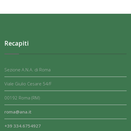
Recapiti
Sezione A.N.A. di Roma
Viale Giulio Cesare 54/F
00192 Roma (RM)
roma@ana.it
+39 334.6754927