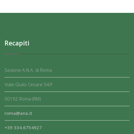
Recapiti
Sezione A.N.A. di Roma
Viale Giulio Cesare 54/F
00192 Roma (RM)
roma@ana.it
+39 334.6754927