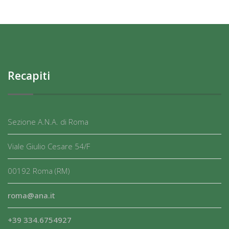
Recapiti
Sezione A.N.A. di Roma
Viale Giulio Cesare 54/F
00192 Roma (RM)
roma@ana.it
+39 334.6754927