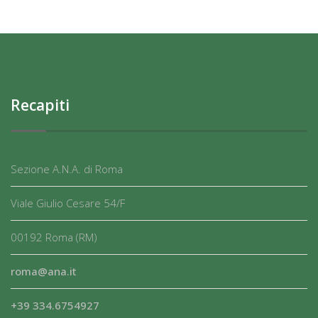
Recapiti
Sezione A.N.A. di Roma
Viale Giulio Cesare 54/F
00192 Roma (RM)
roma@ana.it
+39 334.6754927