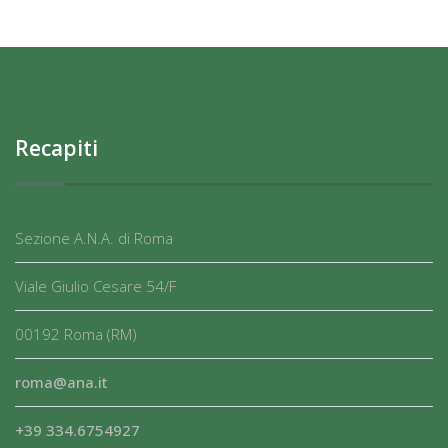
Recapiti
Sezione A.N.A. di Roma
Viale Giulio Cesare 54/F
00192 Roma (RM)
roma@ana.it
+39 334.6754927