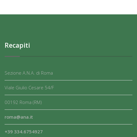
Recapiti
Sezione A.N.A. di Roma
Viale Giulio Cesare 54/F
00192 Roma (RM)
roma@ana.it
+39 334.6754927