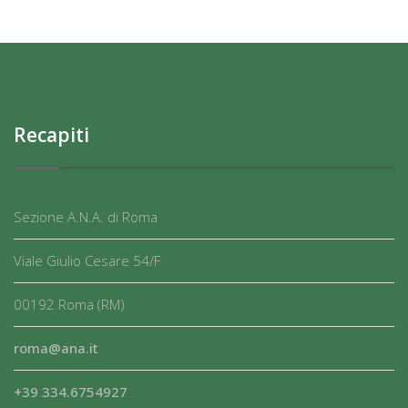
Recapiti
Sezione A.N.A. di Roma
Viale Giulio Cesare 54/F
00192 Roma (RM)
roma@ana.it
+39 334.6754927