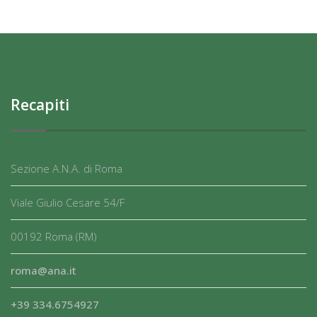
Recapiti
Sezione A.N.A. di Roma
Viale Giulio Cesare 54/F
00192 Roma (RM)
roma@ana.it
+39 334.6754927