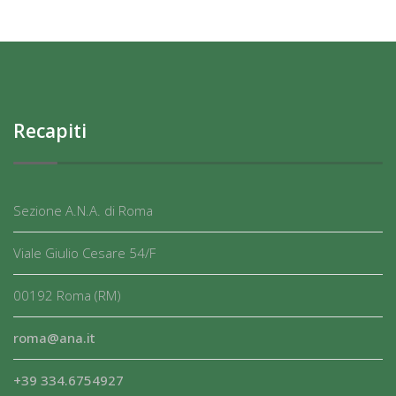
Recapiti
Sezione A.N.A. di Roma
Viale Giulio Cesare 54/F
00192 Roma (RM)
roma@ana.it
+39 334.6754927