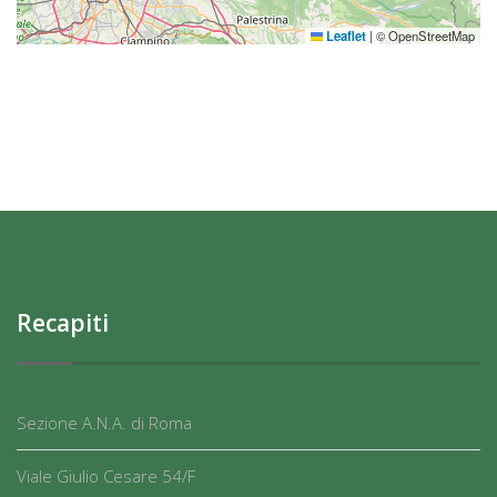
Leaflet
|
© OpenStreetMap
Recapiti
Sezione A.N.A. di Roma
Viale Giulio Cesare 54/F