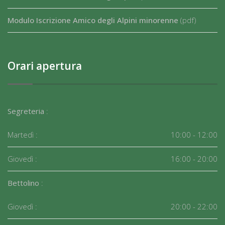
Modulo Iscrizione Amico degli Alpini minorenne
(pdf)
Orari apertura
Segreteria
:
Martedì :
10:00 - 12:00
Giovedì :
16:00 - 20:00
Bettolino
:
Giovedì :
20:00 - 22:00