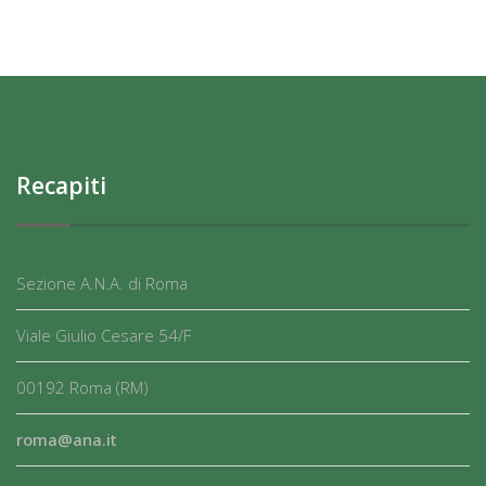
Recapiti
Sezione A.N.A. di Roma
Viale Giulio Cesare 54/F
00192 Roma (RM)
roma@ana.it