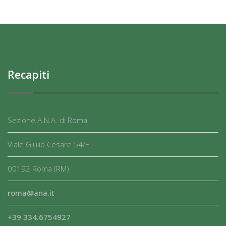
Recapiti
Sezione A.N.A. di Roma
Viale Giulio Cesare 54/F
00192 Roma (RM)
roma@ana.it
+39 334.6754927